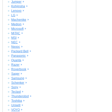
Jumper
Kohjinsha
Lenovo
LG
Machenike
Medion
Microsoft
MiTAC
MSI
NEC
Nexoc
Packard Bell
Panasonic
Quanta
Razer
Roverbook
Sager
Samsung
Schenker
Sony
Teclast
Thunderobot
Toshiba
Uniwill
VOYO