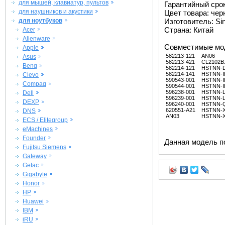
для мышей, клавиатур, пультов
Гарантийный срок 
для наушников и акустики
Цвет товара: че
для ноутбуков
Изготовитель: Si
Страна: Китай
Acer
Alienware
Совместимые мо
Apple
582213-121
AN06
Asus
582213-421
CL2102B
Benq
582214-121
HSTNN-
582214-141
HSTNN-I
Clevo
590543-001
HSTNN-I
Compaq
590544-001
HSTNN-I
596238-001
HSTNN-
Dell
596239-001
HSTNN-
DEXP
596240-001
HSTNN-
620551-A21
HSTNN-
DNS
AN03
HSTNN-
ECS / Elitegroup
eMachines
Founder
Данная модель п
Fujitsu Siemens
Gateway
Getac
Gigabyte
Honor
HP
Huawei
IBM
iRU