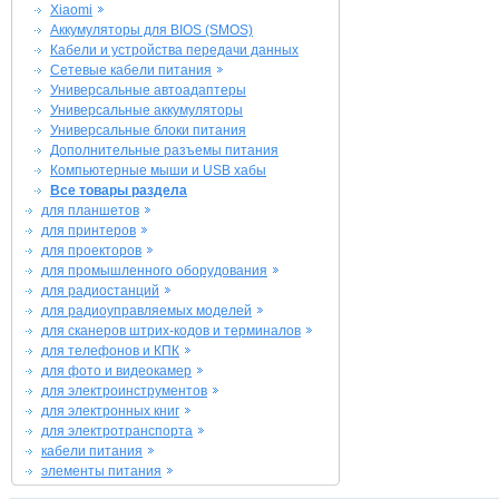
Xiaomi
Аккумуляторы для BIOS (SMOS)
Кабели и устройства передачи данных
Сетевые кабели питания
Универсальные автоадаптеры
Универсальные аккумуляторы
Универсальные блоки питания
Дополнительные разъемы питания
Компьютерные мыши и USB хабы
Все товары раздела
для планшетов
для принтеров
для проекторов
для промышленного оборудования
для радиостанций
для радиоуправляемых моделей
для сканеров штрих-кодов и терминалов
для телефонов и КПК
для фото и видеокамер
для электроинструментов
для электронных книг
для электротранспорта
кабели питания
элементы питания