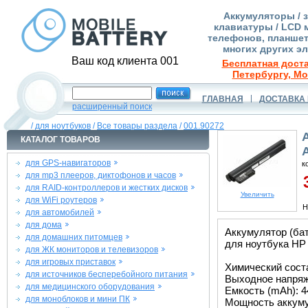
Аккумуляторы / 
клавиатуры / LCD 
телефонов, планшет
многих других э
Ваш код клиента 001
Бесплатная доста
Петербургу, Мо
ГЛАВНАЯ
ДОСТАВКА 
расширенный поиск
/
для ноутбуков
/
Все товары раздела
/
001.90272
КАТАЛОГ ТОВАРОВ
для GPS-навигаторов
к
для mp3 плееров, диктофонов и часов
3
для RAID-контроллеров и жестких дисков
Увеличить
для WiFi роутеров
Н
для автомобилей
для дома
Аккумулятор (бат
для домашних питомцев
для ноутбука HP M
для ЖК мониторов и телевизоров
для игровых приставок
Химический состав
для источников бесперебойного питания
Выходное напряже
для медицинского оборудования
Емкость (mAh): 4
для моноблоков и мини ПК
Мощность аккуму