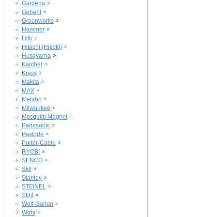
Gardena
Geberit
Greenworks
Hammer
Hilti
Hitachi (Hikoki)
Husqvarna
Karcher
Kress
Makita
MAX
Metabo
Milwaukee
Mosquito Magnet
Panasonic
Paslode
Porter-Cable
RYOBI
SENCO
Skil
Stanley
STEINEL
Stihl
Wolf-Garten
Worx