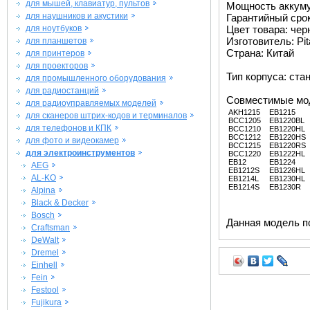
для мышей, клавиатур, пультов
Мощность аккуму
для наушников и акустики
Гарантийный срок 
для ноутбуков
Цвет товара: че
Изготовитель: Pit
для планшетов
Страна: Китай
для принтеров
для проекторов
Тип корпуса: ста
для промышленного оборудования
для радиостанций
Совместимые мо
для радиоуправляемых моделей
AKH1215
EB1215
для сканеров штрих-кодов и терминалов
BCC1205
EB1220BL
для телефонов и КПК
BCC1210
EB1220HL
BCC1212
EB1220HS
для фото и видеокамер
BCC1215
EB1220RS
для электроинструментов
BCC1220
EB1222HL
EB12
EB1224
AEG
EB1212S
EB1226HL
AL-KO
EB1214L
EB1230HL
EB1214S
EB1230R
Alpina
Black & Decker
Bosch
Данная модель п
Craftsman
DeWalt
Dremel
Einhell
Fein
Festool
Fujikura