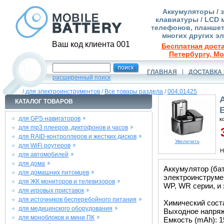
Аккумуляторы / 
клавиатуры / LCD 
телефонов, планшет
многих других э
Ваш код клиента 001
Бесплатная доста
Петербургу, Мо
ГЛАВНАЯ
ДОСТАВКА 
расширенный поиск
/
для электроинструментов
/
Все товары раздела
/
004.01425
КАТАЛОГ ТОВАРОВ
для GPS-навигаторов
к
для mp3 плееров, диктофонов и часов
3
для RAID-контроллеров и жестких дисков
Увеличить
для WiFi роутеров
Н
для автомобилей
для дома
Аккумулятор (ба
для домашних питомцев
электроинструмен
для ЖК мониторов и телевизоров
WP, WR серии, и
для игровых приставок
для источников бесперебойного питания
Химический соста
для медицинского оборудования
Выходное напряже
для моноблоков и мини ПК
Емкость (mAh): 1