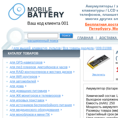
Аккумуляторы / 
клавиатуры / LCD 
телефонов, планшет
многих других э
Ваш код клиента 001
Бесплатная доста
Петербургу, Мо
ГЛАВНАЯ
ДОСТАВКА 
расширенный поиск
/
для мышей, клавиатур, пультов
/
Все товары раздела
/
009.01088
КАТАЛОГ ТОВАРОВ
для GPS-навигаторов
к
для mp3 плееров, диктофонов и часов
1
для RAID-контроллеров и жестких дисков
Увеличить
для WiFi роутеров
Н
для автомобилей
для дома
Аккумулятор (батаре
для домашних питомцев
для ЖК мониторов и телевизоров
Химический состав: L
Выходное напряжение
для игровых приставок
Емкость (mAh): 250
для источников бесперебойного питания
Мощность аккумулято
для медицинского оборудования
Размеры товара (мм):
Гарантийный срок (ме
для моноблоков и мини ПК