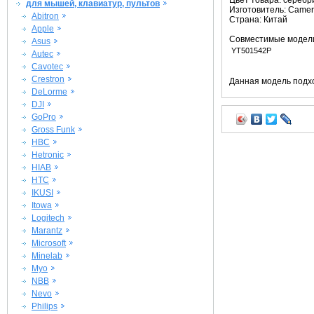
Цвет товара: сереб
для мышей, клавиатур, пультов
Изготовитель: Camer
Abitron
Страна: Китай
Apple
Совместимые модел
Asus
YT501542P
Autec
Cavotec
Crestron
Данная модель подхо
DeLorme
DJI
GoPro
Gross Funk
HBC
Hetronic
HIAB
HTC
IKUSI
Itowa
Logitech
Marantz
Microsoft
Minelab
Myo
NBB
Nevo
Philips