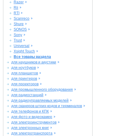
Razer
Rii
RTI
Scanreco
Shure
SONOS
Sony
Trust
Universal
Xsight Touch
Все товары раздела
для наушников и акустики
для ноутбуков
для планшетов
для принтеров
для проекторов
для промышленного оборудования
для радиостанций
для радиоуправляемых моделей
для сканеров штрих-кодов и терминалов
для телефонов и КПК
для фото и видеокамер
для электроинструментов
для электронных книг
для электротранспорта