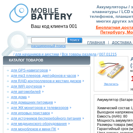
Аккумуляторы / 
клавиатуры / LCD 
телефонов, планшет
многих других э
Ваш код клиента 001
Бесплатная доста
Петербургу, Мо
ГЛАВНАЯ
ДОСТАВКА 
расширенный поиск
/
для наушников и акустики
/
Все товары раздела
/
007.01215
КАТАЛОГ ТОВАРОВ
для GPS-навигаторов
к
для mp3 плееров, диктофонов и часов
1
для RAID-контроллеров и жестких дисков
Увеличить
для WiFi роутеров
Н
для автомобилей
для дома
Аккумулятор (батаре
для домашних питомцев
для ЖК мониторов и телевизоров
Химический состав: L
Выходное напряжение
для игровых приставок
Емкость (mAh): 80
для источников бесперебойного питания
Мощность аккумулято
для медицинского оборудования
Размеры товара (мм):
Гарантийный срок (ме
для моноблоков и мини ПК