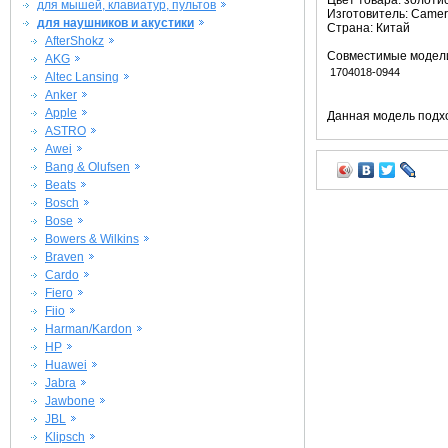
Цвет товара: золоти
для мышей, клавиатур, пультов
Изготовитель: Camer
для наушников и акустики
Страна: Китай
AfterShokz
Совместимые модел
AKG
1704018-0944
Altec Lansing
Anker
Apple
Данная модель подхо
ASTRO
Awei
Bang & Olufsen
Beats
Bosch
Bose
Bowers & Wilkins
Braven
Cardo
Fiero
Fiio
Harman/Kardon
HP
Huawei
Jabra
Jawbone
JBL
Klipsch