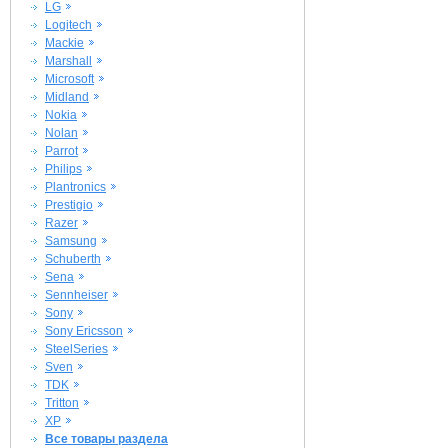
LG
Logitech
Mackie
Marshall
Microsoft
Midland
Nokia
Nolan
Parrot
Philips
Plantronics
Prestigio
Razer
Samsung
Schuberth
Sena
Sennheiser
Sony
Sony Ericsson
SteelSeries
Sven
TDK
Tritton
XP
Все товары раздела