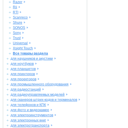
Razer
Rii
RTI
Scanreco
Shure
SONOS
Sony
Trust
Universal
Xsight Touch
Все товары раздела
для наушников и акустики
для ноутбуков
для планшетов
для принтеров
для проекторов
для промышленного оборудования
для радиостанций
для радиоуправляемых моделей
для сканеров штрих-кодов и терминалов
для телефонов и КПК
для фото и видеокамер
для электроинструментов
для электронных книг
для электротранспорта