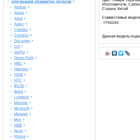
Цвет товара: сереб
для мышей, клавиатур, пультов
Изготовитель: Camer
Abitron
Страна: Китай
Apple
Совместимые модел
Asus
YT502262
Autec
Cavotec
Crestron
Данная модель подхо
DeLorme
DJI
GoPro
Gross Funk
HBC
Hetronic
HIAB
HTC
IKUSI
Itowa
Logitech
Marantz
Microsoft
Minelab
Myo
NBB
Nevo
Philips