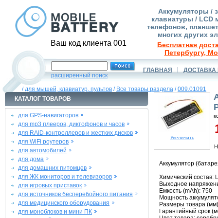
Аккумуляторы / 
клавиатуры / LCD 
телефонов, планшет
многих других э
Ваш код клиента 001
Бесплатная доста
Петербургу, Мо
ГЛАВНАЯ
ДОСТАВКА 
расширенный поиск
/
для мышей, клавиатур, пультов
/
Все товары раздела
/
009.01091
КАТАЛОГ ТОВАРОВ
для GPS-навигаторов
к
для mp3 плееров, диктофонов и часов
1
для RAID-контроллеров и жестких дисков
Увеличить
для WiFi роутеров
Н
для автомобилей
для дома
Аккумулятор (батаре
для домашних питомцев
для ЖК мониторов и телевизоров
Химический состав: L
Выходное напряжение
для игровых приставок
Емкость (mAh): 750
для источников бесперебойного питания
Мощность аккумулято
для медицинского оборудования
Размеры товара (мм):
Гарантийный срок (ме
для моноблоков и мини ПК