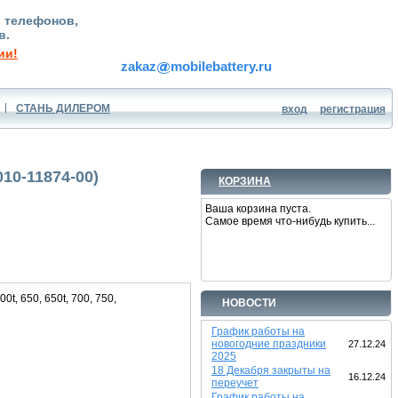
, телефонов,
в.
ии!
zakaz
mobilebattery.ru
СТАНЬ ДИЛЕРОМ
вход
регистрация
010-11874-00)
КОРЗИНА
Ваша корзина пуста.
Самое время что-нибудь купить...
, 650, 650t, 700, 750,
НОВОСТИ
График работы на
новогодние праздники
27.12.24
2025
18 Декабря закрыты на
16.12.24
переучет
График работы на