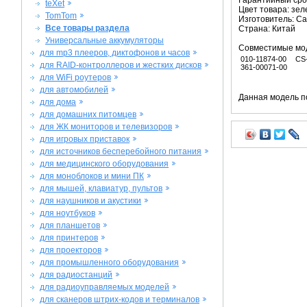
Гарантийный срок
teXet
Цвет товара: зе
TomTom
Изготовитель: C
Все товары раздела
Страна: Китай
Универсальные аккумуляторы
Совместимые мо
для mp3 плееров, диктофонов и часов
010-11874-00
CS
для RAID-контроллеров и жестких дисков
361-00071-00
для WiFi роутеров
для автомобилей
Данная модель п
для дома
для домашних питомцев
для ЖК мониторов и телевизоров
для игровых приставок
для источников бесперебойного питания
для медицинского оборудования
для моноблоков и мини ПК
для мышей, клавиатур, пультов
для наушников и акустики
для ноутбуков
для планшетов
для принтеров
для проекторов
для промышленного оборудования
для радиостанций
для радиоуправляемых моделей
для сканеров штрих-кодов и терминалов