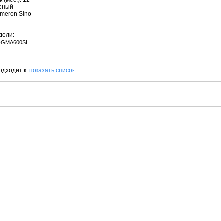
 (мес.): 12
леный
ameron Sino
дели:
-GMA600SL
одходит к:
показать список