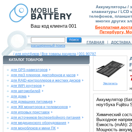
Аккумуляторы / 
клавиатуры / LCD 
телефонов, планшет
многих других э
Ваш код клиента 001
Бесплатная доста
Петербургу, Мо
ГЛАВНАЯ
ДОСТАВКА 
расширенный поиск
/
для ноутбуков
/
Все товары раздела
/
001.90797
КАТАЛОГ ТОВАРОВ
для GPS-навигаторов
к
для mp3 плееров, диктофонов и часов
7
для RAID-контроллеров и жестких дисков
Увеличить
для WiFi роутеров
Н
для автомобилей
для дома
Аккумулятор (ба
для домашних питомцев
ноутбука Fujitsu
для ЖК мониторов и телевизоров
для игровых приставок
Химический соста
для источников бесперебойного питания
Выходное напряже
для медицинского оборудования
Емкость (mAh): 2
для моноблоков и мини ПК
Мощность аккуму