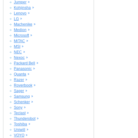
Jumper
Kohjinsha
Lenovo
LG
Machenike
Medion
Microsoft
MiTAC
MSI
NEC
Nexoc
Packard Bell
Panasonic
Quanta
Razer
Roverbook
Sager
Samsung
Schenker
Sony
Teclast
Thunderobot
Toshiba
Uniwill
VOYO