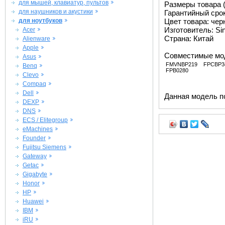
для мышей, клавиатур, пультов
Размеры товара (м
для наушников и акустики
Гарантийный срок 
для ноутбуков
Цвет товара: че
Изготовитель: Si
Acer
Страна: Китай
Alienware
Apple
Совместимые мо
Asus
FMVNBP219
FPCBP3
Benq
FPB0280
Clevo
Compaq
Dell
Данная модель п
DEXP
DNS
ECS / Elitegroup
eMachines
Founder
Fujitsu Siemens
Gateway
Getac
Gigabyte
Honor
HP
Huawei
IBM
iRU