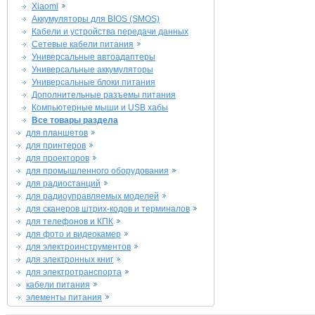
Xiaomi
Аккумуляторы для BIOS (SMOS)
Кабели и устройства передачи данных
Сетевые кабели питания
Универсальные автоадаптеры
Универсальные аккумуляторы
Универсальные блоки питания
Дополнительные разъемы питания
Компьютерные мыши и USB хабы
Все товары раздела
для планшетов
для принтеров
для проекторов
для промышленного оборудования
для радиостанций
для радиоуправляемых моделей
для сканеров штрих-кодов и терминалов
для телефонов и КПК
для фото и видеокамер
для электроинструментов
для электронных книг
для электротранспорта
кабели питания
элементы питания