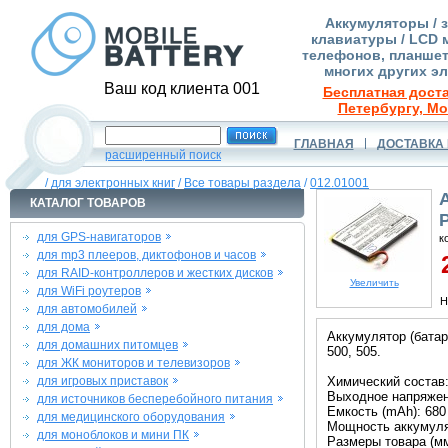
Аккумуляторы / 
клавиатуры / LCD 
телефонов, планшет
многих других э
Ваш код клиента 001
Бесплатная доста
Петербургу, Мо
ГЛАВНАЯ
ДОСТАВКА 
расширенный поиск
/
для электронных книг
/
Все товары раздела
/
012.01001
КАТАЛОГ ТОВАРОВ
P
для GPS-навигаторов
к
для mp3 плееров, диктофонов и часов
2
для RAID-контроллеров и жестких дисков
Увеличить
для WiFi роутеров
Н
для автомобилей
для дома
Аккумулятор (батар
для домашних питомцев
500, 505.
для ЖК мониторов и телевизоров
для игровых приставок
Химический состав:
Выходное напряжени
для источников бесперебойного питания
Емкость (mAh): 680
для медицинского оборудования
Мощность аккумулят
для моноблоков и мини ПК
Размеры товара (мм)