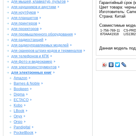
для мышей, клавиатур, пультов
Гарантийный срок (м
для наушников и акустики
Цвет товара: черны
Изготовитель: Came
для ноутбуков
Страна: Китай
для планшетов
для принтеров
Совместимые моде
для проекторов
1-756-769-11
CS-PRD
для промышленного оборудования
8704A41918
LIS1382
для радиостанций
для радиоуправляемых моделей
Данная модель под
для сканеров штрих-кодов и терминалов
для телефонов и КПК
для фото и видеокамер
для электроинструментов
для электронных книг
Amazon
Barnes & Noble
Bookeen
Digma
ECTACO
Kobo
LBook
Onyx
Orsio
Pandigital
PocketBook