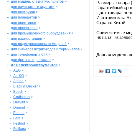
для мышей, клавиатур, пультов
Размеры товара (м
для наушников и акустики
Гарантийный срок 
для ноутбуков
Цвет товара: че
Изготовитель: Si
для планшетов
Страна: Китай
для принтеров
для проекторов
Совместимые мо
для промышленного оборудования
45.113.13
451326501
для радиостанций
для радиоуправляемых моделей
для сканеров штрих-кодов и терминалов
Данная модель п
для телефонов и КПК
для фото и видеокамер
для электроинструментов
AEG
AL-KO
Alpina
Black & Decker
Bosch
Craftsman
DeWalt
Dremel
Einhell
Fein
Festool
Fujikura