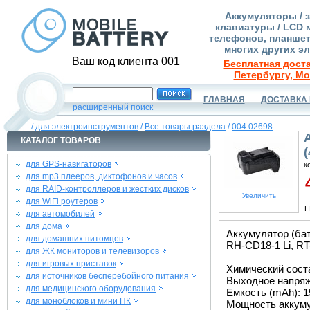
Аккумуляторы / 
клавиатуры / LCD 
телефонов, планшет
многих других э
Ваш код клиента 001
Бесплатная доста
Петербургу, Мо
ГЛАВНАЯ
ДОСТАВКА 
расширенный поиск
/
для электроинструментов
/
Все товары раздела
/
004.02698
КАТАЛОГ ТОВАРОВ
для GPS-навигаторов
к
для mp3 плееров, диктофонов и часов
4
для RAID-контроллеров и жестких дисков
Увеличить
для WiFi роутеров
Н
для автомобилей
для дома
Аккумулятор (бат
для домашних питомцев
RH-CD18-1 Li, RT-
для ЖК мониторов и телевизоров
для игровых приставок
Химический состав
для источников бесперебойного питания
Выходное напряже
для медицинского оборудования
Емкость (mAh): 1
для моноблоков и мини ПК
Мощность аккуму