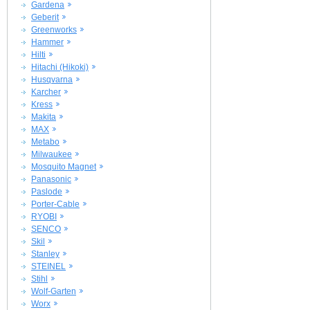
Gardena
Geberit
Greenworks
Hammer
Hilti
Hitachi (Hikoki)
Husqvarna
Karcher
Kress
Makita
MAX
Metabo
Milwaukee
Mosquito Magnet
Panasonic
Paslode
Porter-Cable
RYOBI
SENCO
Skil
Stanley
STEINEL
Stihl
Wolf-Garten
Worx