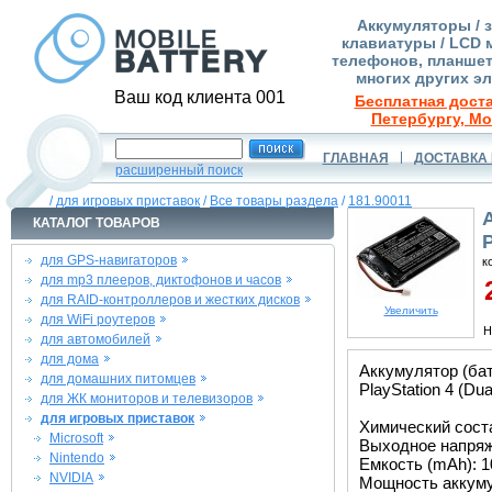
Аккумуляторы / 
клавиатуры / LCD 
телефонов, планшет
многих других э
Ваш код клиента 001
Бесплатная доста
Петербургу, Мо
ГЛАВНАЯ
ДОСТАВКА 
расширенный поиск
/
для игровых приставок
/
Все товары раздела
/
181.90011
КАТАЛОГ ТОВАРОВ
для GPS-навигаторов
к
для mp3 плееров, диктофонов и часов
2
для RAID-контроллеров и жестких дисков
Увеличить
для WiFi роутеров
Н
для автомобилей
для дома
Аккумулятор (ба
для домашних питомцев
PlayStation 4 (D
для ЖК мониторов и телевизоров
для игровых приставок
Химический состав
Microsoft
Выходное напряже
Nintendo
Емкость (mAh): 1
NVIDIA
Мощность аккуму