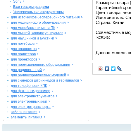
Sony
Размеры товара (м
Все товары раздела
Гарантийный срок 
Универсальные аккумуляторы
Цвет товара: че
Изготовитель: Ca
для источников бесперебойного питания
Страна: Китай
для медицинского оборудования
для моноблоков и мини ПК
Совместимые мо
для мышей, клавиатур, пультов
KCR1410
для наушников и акустики
для ноутбуков
для планшетов
Данная модель п
для принтеров
для проекторов
для промышленного оборудования
для радиостанций
для радиоуправляемых моделей
для сканеров штрих-кодов и терминалов
для телефонов и КПК
для фото и видеокамер
для электроинструментов
для электронных книг
для электротранспорта
кабели питания
элементы питания