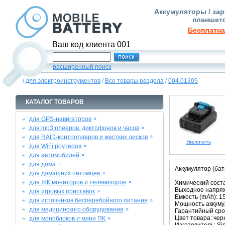
Аккумуляторы / зар
планшето
Бесплатна
Ваш код клиента 001
расширенный поиск
/
для электроинструментов
/
Все товары раздела
/
004.01305
КАТАЛОГ ТОВАРОВ
для GPS-навигаторов
для mp3 плееров, диктофонов и часов
для RAID-контроллеров и жестких дисков
Увеличить
для WiFi роутеров
для автомобилей
для дома
Аккумулятор (ба
для домашних питомцев
для ЖК мониторов и телевизоров
Химический состав
Выходное напряж
для игровых приставок
Емкость (mAh): 1
для источников бесперебойного питания
Мощность аккуму
для медицинского оборудования
Гарантийный срок
Цвет товара: че
для моноблоков и мини ПК