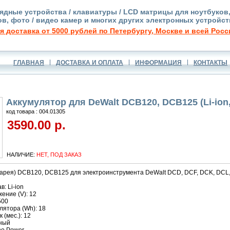
ядные устройства / клавиатуры / LCD матрицы для ноутбуков
в, фото / видео камер и многих других электронных устройст
я доставка от 5000 рублей по Петербургу, Москве и всей Росс
ГЛАВНАЯ
ДОСТАВКА И ОПЛАТА
ИНФОРМАЦИЯ
КОНТАКТЫ
Аккумулятор для DeWalt DCB120, DCB125 (Li-ion,
код товара : 004.01305
3590.00 р.
НАЛИЧИЕ:
НЕТ, ПОД ЗАКАЗ
тарея) DCB120, DCB125 для электроинструмента DeWalt DCD, DCF, DCK, DCL,
: Li-ion
ение (V): 12
500
лятора (Wh): 18
 (мес.): 12
рный