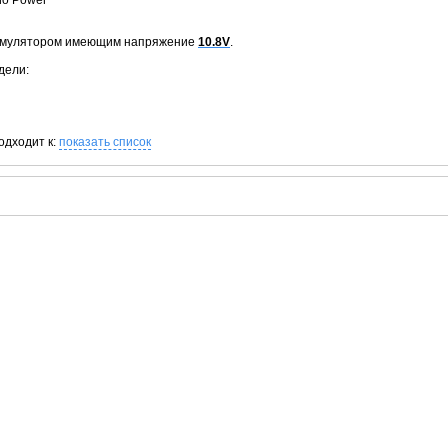
no Power
кумулятором имеющим напряжение
10.8V
.
дели:
одходит к:
показать список