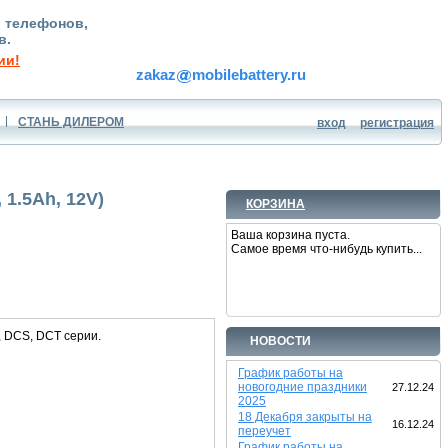
, телефонов,
в.
ии!
zakaz
mobilebattery.ru
СТАНЬ ДИЛЕРОМ
вход
регистрация
 1.5Ah, 12V)
КОРЗИНА
Ваша корзина пуста.
Самое время что-нибудь купить...
 DCS, DCT серии.
НОВОСТИ
График работы на
новогодние праздники
27.12.24
2025
18 Декабря закрыты на
16.12.24
переучет
График работы на