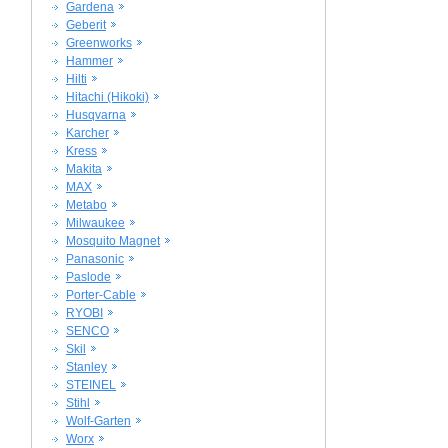
Gardena
Geberit
Greenworks
Hammer
Hilti
Hitachi (Hikoki)
Husqvarna
Karcher
Kress
Makita
MAX
Metabo
Milwaukee
Mosquito Magnet
Panasonic
Paslode
Porter-Cable
RYOBI
SENCO
Skil
Stanley
STEINEL
Stihl
Wolf-Garten
Worx