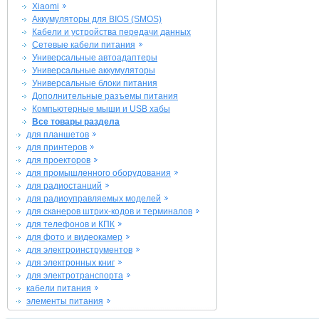
Xiaomi
Аккумуляторы для BIOS (SMOS)
Кабели и устройства передачи данных
Сетевые кабели питания
Универсальные автоадаптеры
Универсальные аккумуляторы
Универсальные блоки питания
Дополнительные разъемы питания
Компьютерные мыши и USB хабы
Все товары раздела
для планшетов
для принтеров
для проекторов
для промышленного оборудования
для радиостанций
для радиоуправляемых моделей
для сканеров штрих-кодов и терминалов
для телефонов и КПК
для фото и видеокамер
для электроинструментов
для электронных книг
для электротранспорта
кабели питания
элементы питания