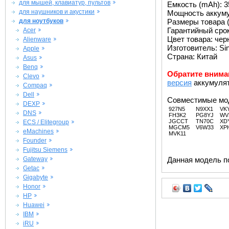
для мышей, клавиатур, пультов
Емкость (mAh): 3
для наушников и акустики
Мощность аккуму
для ноутбуков
Размеры товара (м
Гарантийный срок 
Acer
Цвет товара: че
Alienware
Изготовитель: Si
Apple
Страна: Китай
Asus
Benq
Обратите внима
Clevo
версия
аккумулят
Compaq
Dell
Совместимые мо
DEXP
927N5
N9XX1
VK
DNS
FH3K2
PG8YJ
WV
JGCCT
TN70C
XD
ECS / Elitegroup
MGCM5
V6W33
XP
eMachines
MVK11
Founder
Fujitsu Siemens
Gateway
Данная модель п
Getac
Gigabyte
Honor
HP
Huawei
IBM
iRU