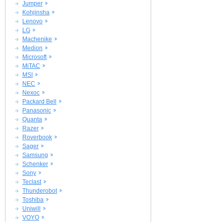
Jumper
Kohjinsha
Lenovo
LG
Machenike
Medion
Microsoft
MiTAC
MSI
NEC
Nexoc
Packard Bell
Panasonic
Quanta
Razer
Roverbook
Sager
Samsung
Schenker
Sony
Teclast
Thunderobot
Toshiba
Uniwill
VOYO