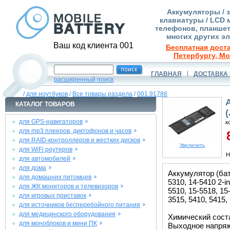
Аккумуляторы / 
клавиатуры / LCD 
телефонов, планшет
многих других э
Ваш код клиента 001
Бесплатная доста
Петербургу, Мо
ГЛАВНАЯ
ДОСТАВКА 
расширенный поиск
/
для ноутбуков
/
Все товары раздела
/
001.91786
КАТАЛОГ ТОВАРОВ
для GPS-навигаторов
к
для mp3 плееров, диктофонов и часов
8
для RAID-контроллеров и жестких дисков
Увеличить
для WiFi роутеров
Н
для автомобилей
для дома
Аккумулятор (бат
для домашних питомцев
5310, 14-5410 2-in
для ЖК мониторов и телевизоров
5510, 15-5518, 15-
для игровых приставок
3515, 5410, 5415,
для источников бесперебойного питания
для медицинского оборудования
Химический соста
для моноблоков и мини ПК
Выходное напряже