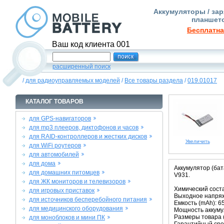
Аккумуляторы / зар
планшето
Бесплатна
Ваш код клиента 001
расширенный поиск
/
для радиоуправляемых моделей
/
Все товары раздела
/
019.01017
КАТАЛОГ ТОВАРОВ
для GPS-навигаторов
для mp3 плееров, диктофонов и часов
для RAID-контроллеров и жестких дисков
Увеличить
для WiFi роутеров
для автомобилей
для дома
Аккумулятор (ба
для домашних питомцев
V931.
для ЖК мониторов и телевизоров
Химический соста
для игровых приставок
Выходное напряже
для источников бесперебойного питания
Емкость (mAh): 6
для медицинского оборудования
Мощность аккумул
Размеры товара (м
для моноблоков и мини ПК