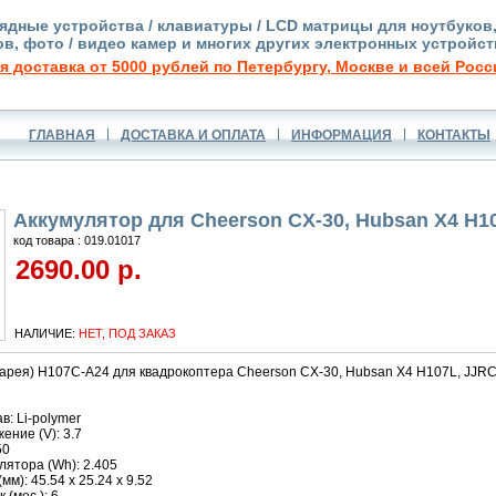
ядные устройства / клавиатуры / LCD матрицы для ноутбуков
в, фото / видео камер и многих других электронных устройст
я доставка от 5000 рублей по Петербургу, Москве и всей Росс
ГЛАВНАЯ
ДОСТАВКА И ОПЛАТА
ИНФОРМАЦИЯ
КОНТАКТЫ
Аккумулятор для Cheerson CX-30, Hubsan X4 H1
код товара : 019.01017
2690.00 р.
НАЛИЧИЕ:
НЕТ, ПОД ЗАКАЗ
тарея) H107C-A24 для квадрокоптера Cheerson CX-30, Hubsan X4 H107L, JJR
в: Li-polymer
ние (V): 3.7
50
ятора (Wh): 2.405
м): 45.54 x 25.24 x 9.52