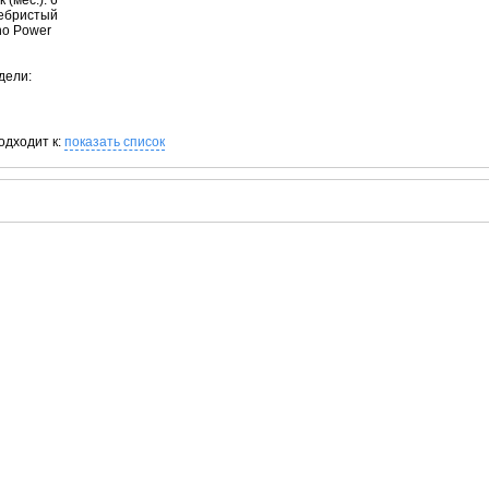
 (мес.): 6
ребристый
no Power
дели:
одходит к:
показать список