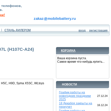
, телефонов,
в.
ии!
zakaz
mobilebattery.ru
СТАНЬ ДИЛЕРОМ
вход
регистрация
07L (H107C-A24)
КОРЗИНА
Ваша корзина пуста.
Самое время что-нибудь купить...
C H5C, H9D, Syma X5SC, WLtoys
НОВОСТИ
График работы на
новогодние праздники
27.12.24
2025
18 Декабря закрыты на
16.12.24
переучет
График работы на