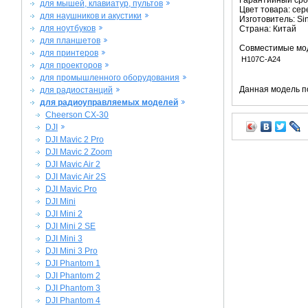
Гарантийный срок
для мышей, клавиатур, пультов
Цвет товара: се
для наушников и акустики
Изготовитель: Si
для ноутбуков
Страна: Китай
для планшетов
Совместимые мо
для принтеров
H107C-A24
для проекторов
для промышленного оборудования
Данная модель п
для радиостанций
для радиоуправляемых моделей
Cheerson CX-30
DJI
DJI Mavic 2 Pro
DJI Mavic 2 Zoom
DJI Mavic Air 2
DJI Mavic Air 2S
DJI Mavic Pro
DJI Mini
DJI Mini 2
DJI Mini 2 SE
DJI Mini 3
DJI Mini 3 Pro
DJI Phantom 1
DJI Phantom 2
DJI Phantom 3
DJI Phantom 4