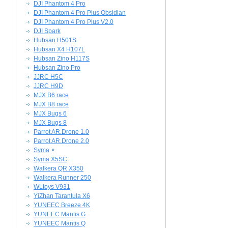
DJI Phantom 4 Pro
DJI Phantom 4 Pro Plus Obsidian
DJI Phantom 4 Pro Plus V2.0
DJI Spark
Hubsan H501S
Hubsan X4 H107L
Hubsan Zino H117S
Hubsan Zino Pro
JJRC H5C
JJRC H9D
MJX B6 race
MJX B8 race
MJX Bugs 6
MJX Bugs 8
Parrot AR.Drone 1.0
Parrot AR.Drone 2.0
Syma
Syma X5SC
Walkera QR X350
Walkera Runner 250
WLtoys V931
YiZhan Tarantula X6
YUNEEC Breeze 4K
YUNEEC Mantis G
YUNEEC Mantis Q