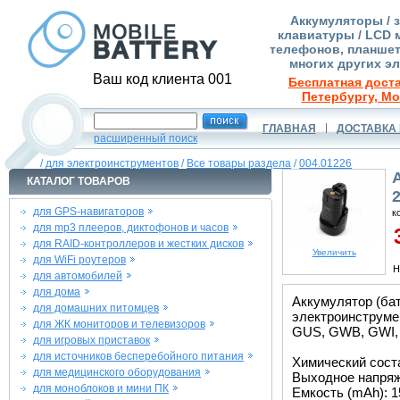
Аккумуляторы / 
клавиатуры / LCD 
телефонов, планшет
многих других э
Ваш код клиента 001
Бесплатная доста
Петербургу, Мо
ГЛАВНАЯ
ДОСТАВКА 
расширенный поиск
/
для электроинструментов
/
Все товары раздела
/
004.01226
КАТАЛОГ ТОВАРОВ
для GPS-навигаторов
к
для mp3 плееров, диктофонов и часов
3
для RAID-контроллеров и жестких дисков
Увеличить
для WiFi роутеров
Н
для автомобилей
для дома
Аккумулятор (ба
для домашних питомцев
электроинструме
для ЖК мониторов и телевизоров
GUS, GWB, GWI, 
для игровых приставок
для источников бесперебойного питания
Химический состав
для медицинского оборудования
Выходное напряже
для моноблоков и мини ПК
Емкость (mAh): 1