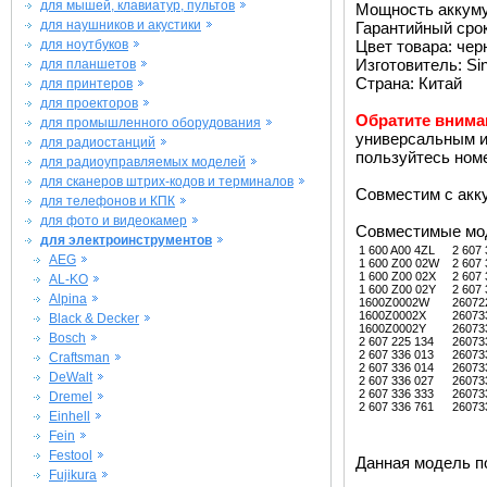
для мышей, клавиатур, пультов
Мощность аккуму
для наушников и акустики
Гарантийный срок 
для ноутбуков
Цвет товара: че
Изготовитель: Si
для планшетов
Страна: Китай
для принтеров
для проекторов
Обратите внима
для промышленного оборудования
универсальным и
для радиостанций
пользуйтесь но
для радиоуправляемых моделей
для сканеров штрих-кодов и терминалов
Совместим с ак
для телефонов и КПК
для фото и видеокамер
Совместимые мо
для электроинструментов
1 600 A00 4ZL
2 607 
AEG
1 600 Z00 02W
2 607 
1 600 Z00 02X
2 607 
AL-KO
1 600 Z00 02Y
2 607 
Alpina
1600Z0002W
26072
1600Z0002X
26073
Black & Decker
1600Z0002Y
26073
Bosch
2 607 225 134
26073
2 607 336 013
26073
Craftsman
2 607 336 014
26073
DeWalt
2 607 336 027
26073
2 607 336 333
26073
Dremel
2 607 336 761
26073
Einhell
Fein
Festool
Данная модель п
Fujikura