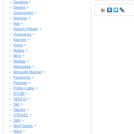
Gardena
Geberit
Greenworks
Hammer
Hilti
Hitachi (Hikoki)
Husqvarna
Karcher
Kress
Makita
MAX
Metabo
Milwaukee
Mosquito Magnet
Panasonic
Paslode
Porter-Cable
RYOBI
SENCO
Skil
Stanley
STEINEL
Stihl
Wolf-Garten
Worx