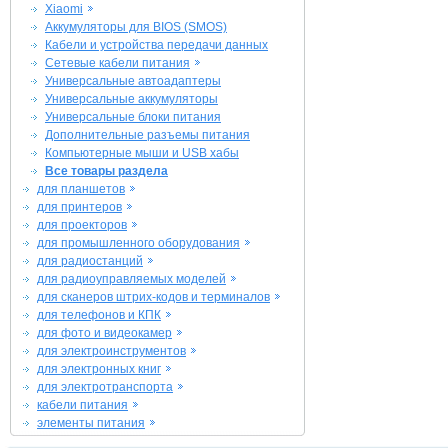
Xiaomi
Аккумуляторы для BIOS (SMOS)
Кабели и устройства передачи данных
Сетевые кабели питания
Универсальные автоадаптеры
Универсальные аккумуляторы
Универсальные блоки питания
Дополнительные разъемы питания
Компьютерные мыши и USB хабы
Все товары раздела
для планшетов
для принтеров
для проекторов
для промышленного оборудования
для радиостанций
для радиоуправляемых моделей
для сканеров штрих-кодов и терминалов
для телефонов и КПК
для фото и видеокамер
для электроинструментов
для электронных книг
для электротранспорта
кабели питания
элементы питания