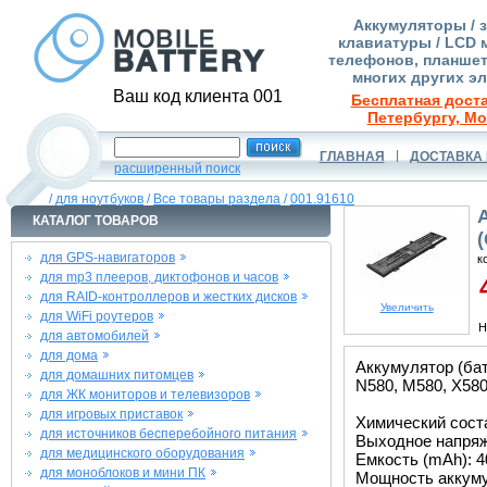
Аккумуляторы / 
клавиатуры / LCD 
телефонов, планшет
многих других э
Ваш код клиента 001
Бесплатная доста
Петербургу, Мо
ГЛАВНАЯ
ДОСТАВКА 
расширенный поиск
/
для ноутбуков
/
Все товары раздела
/
001.91610
КАТАЛОГ ТОВАРОВ
для GPS-навигаторов
к
для mp3 плееров, диктофонов и часов
4
для RAID-контроллеров и жестких дисков
Увеличить
для WiFi роутеров
Н
для автомобилей
для дома
Аккумулятор (бат
для домашних питомцев
N580, M580, X580
для ЖК мониторов и телевизоров
для игровых приставок
Химический соста
для источников бесперебойного питания
Выходное напряже
для медицинского оборудования
Емкость (mAh): 4
для моноблоков и мини ПК
Мощность аккуму