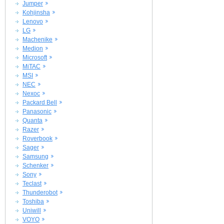
Jumper
Kohjinsha
Lenovo
LG
Machenike
Medion
Microsoft
MiTAC
MSI
NEC
Nexoc
Packard Bell
Panasonic
Quanta
Razer
Roverbook
Sager
Samsung
Schenker
Sony
Teclast
Thunderobot
Toshiba
Uniwill
VOYO