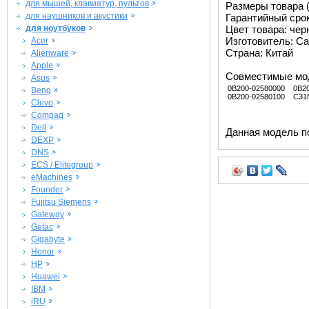
для мышей, клавиатур, пультов
Размеры товара (м
для наушников и акустики
Гарантийный срок 
для ноутбуков
Цвет товара: че
Изготовитель: Ca
Acer
Страна: Китай
Alienware
Apple
Совместимые мо
Asus
0B200-02580000
0B2
Benq
0B200-02580100
C31
Clevo
Compaq
Dell
Данная модель п
DEXP
DNS
ECS / Elitegroup
eMachines
Founder
Fujitsu Siemens
Gateway
Getac
Gigabyte
Honor
HP
Huawei
IBM
iRU