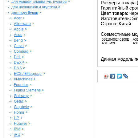
для мышей, клавиатур, пультов
Размеры товара (м
для наушников и акустики
Гарантийный срок 
для ноутбуков
Цвет товара: че
Изготовитель: Si
Acer
Страна: Китай
Alienware
Apple
Совместимые мо
Asus
0B110-00240100E
A3
Benq
A31LM2H
A3I
Clevo
Compaq
Dell
Данная модель п
DEXP
DNS
ECS / Elitegroup
eMachines
Founder
Fujitsu Siemens
Gateway
Getac
Gigabyte
Honor
HP
Huawei
IBM
iRU