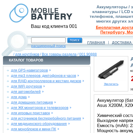
Аккумуляторы / 
клавиатуры / LCD 
телефонов, планшет
многих других э
Ваш код клиента 001
Бесплатная доста
Петербургу, Мо
ГЛАВНАЯ
ДОСТАВКА 
расширенный поиск
/
для ноутбуков
/
Все товары раздела
/
001.90888
КАТАЛОГ ТОВАРОВ
для GPS-навигаторов
к
для mp3 плееров, диктофонов и часов
2
для RAID-контроллеров и жестких дисков
Увеличить
для WiFi роутеров
Н
для автомобилей
для дома
Аккумулятор (ба
для домашних питомцев
Asus X200M, X20
для ЖК мониторов и телевизоров
для игровых приставок
Химический состав
для источников бесперебойного питания
Выходное напряже
для медицинского оборудования
Емкость (mAh): 2
для моноблоков и мини ПК
Мощность аккуму