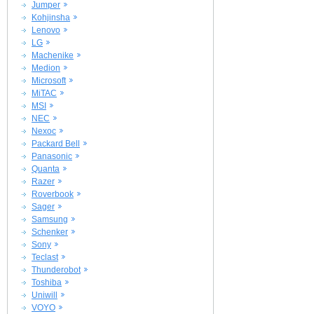
Jumper
Kohjinsha
Lenovo
LG
Machenike
Medion
Microsoft
MiTAC
MSI
NEC
Nexoc
Packard Bell
Panasonic
Quanta
Razer
Roverbook
Sager
Samsung
Schenker
Sony
Teclast
Thunderobot
Toshiba
Uniwill
VOYO