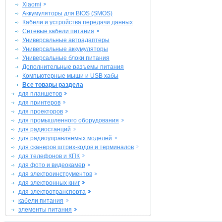
Xiaomi
Аккумуляторы для BIOS (SMOS)
Кабели и устройства передачи данных
Сетевые кабели питания
Универсальные автоадаптеры
Универсальные аккумуляторы
Универсальные блоки питания
Дополнительные разъемы питания
Компьютерные мыши и USB хабы
Все товары раздела
для планшетов
для принтеров
для проекторов
для промышленного оборудования
для радиостанций
для радиоуправляемых моделей
для сканеров штрих-кодов и терминалов
для телефонов и КПК
для фото и видеокамер
для электроинструментов
для электронных книг
для электротранспорта
кабели питания
элементы питания