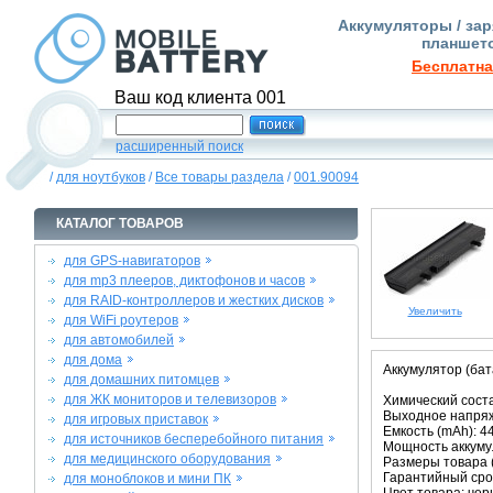
Аккумуляторы / зар
планшето
Бесплатна
Ваш код клиента 001
расширенный поиск
/
для ноутбуков
/
Все товары раздела
/
001.90094
КАТАЛОГ ТОВАРОВ
для GPS-навигаторов
для mp3 плееров, диктофонов и часов
для RAID-контроллеров и жестких дисков
Увеличить
для WiFi роутеров
для автомобилей
для дома
Аккумулятор (бат
для домашних питомцев
для ЖК мониторов и телевизоров
Химический состав
Выходное напряже
для игровых приставок
Емкость (mAh): 4
для источников бесперебойного питания
Мощность аккумул
для медицинского оборудования
Размеры товара (м
Гарантийный срок
для моноблоков и мини ПК