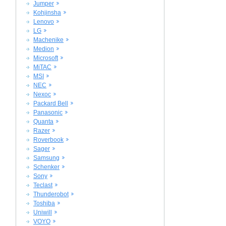
Jumper
Kohjinsha
Lenovo
LG
Machenike
Medion
Microsoft
MiTAC
MSI
NEC
Nexoc
Packard Bell
Panasonic
Quanta
Razer
Roverbook
Sager
Samsung
Schenker
Sony
Teclast
Thunderobot
Toshiba
Uniwill
VOYO