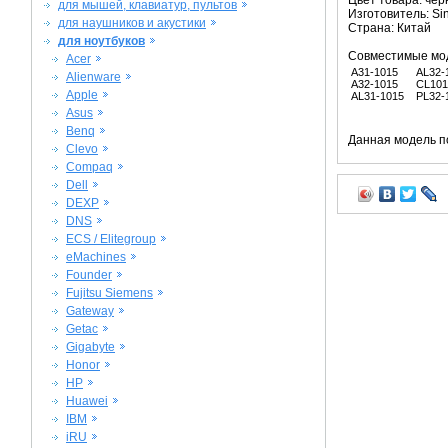
Цвет товара: че
для мышей, клавиатур, пультов
Изготовитель: Si
для наушников и акустики
Страна: Китай
для ноутбуков
Совместимые мо
Acer
A31-1015
AL32-
Alienware
A32-1015
CL101
Apple
AL31-1015
PL32-
Asus
Benq
Данная модель п
Clevo
Compaq
Dell
DEXP
DNS
ECS / Elitegroup
eMachines
Founder
Fujitsu Siemens
Gateway
Getac
Gigabyte
Honor
HP
Huawei
IBM
iRU