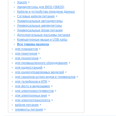
Xiaomi
Аккумуляторы для BIOS (SMOS)
Кабели и устройства передачи данных
Сетевые кабели питания
Универсальные автоадаптеры
Универсальные аккумуляторы
Универсальные блоки питания
Дополнительные разъемы питания
Компьютерные мыши и USB хабы
Все товары раздела
для планшетов
для принтеров
для проекторов
для промышленного оборудования
для радиостанций
для радиоуправляемых моделей
для сканеров штрих-кодов и терминалов
для телефонов и КПК
для фото и видеокамер
для электроинструментов
для электронных книг
для электротранспорта
кабели питания
элементы питания