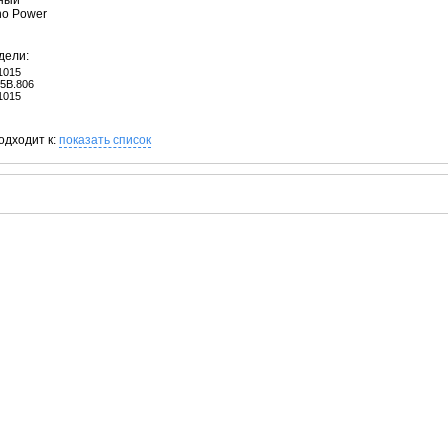
рный
no Power
дели:
1015
5B.806
1015
одходит к:
показать список