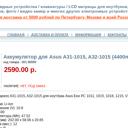
ядные устройства / клавиатуры / LCD матрицы для ноутбуков
в, фото / видео камер и многих других электронных устройст
я доставка от 5000 рублей по Петербургу, Москве и всей Росс
ГЛАВНАЯ
ДОСТАВКА И ОПЛАТА
ИНФОРМАЦИЯ
КОНТАКТЫ
Аккумулятор для Asus A31-1015, A32-1015 (4400
код товара : 001.90094
2590.00 р.
НАЛИЧИЕ:
НЕТ, ПОД ЗАКАЗ
арея) A31-1015, A32-1015 для ноутбука Asus Eee PC 1011, 1015, 1016, 1215, V
: Li-ion
ние (V): 10.8
400
ятора (Wh): 47.52
м): 202.00 x 58.06 x 20.85
 (мес.): 12