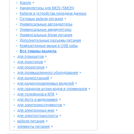
Xiaomi
Аккумуляторы для BIOS (SMOS)
Кабели и устройства передачи данных
Сетевые кабели питания
Универсальные автоадаптеры
Универсальные аккумуляторы
Универсальные блоки питания
Дополнительные разъемы питания
Компьютерные мыши и USB хабы
Все товары раздела
для планшетов
для принтеров
для проекторов
для промышленного оборудования
для радиостанций
для радиоуправляемых моделей
для сканеров штрих-кодов и терминалов
для телефонов и КПК
для фото и видеокамер
для электроинструментов
для электронных книг
для электротранспорта
кабели питания
элементы питания