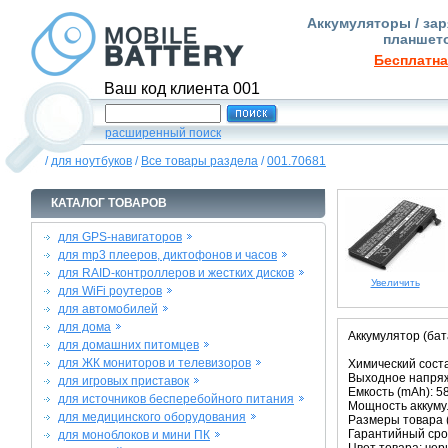
Аккумуляторы / зар
планшето
Бесплатна
Ваш код клиента 001
расширенный поиск
/
для ноутбуков
/
Все товары раздела
/
001.70681
КАТАЛОГ ТОВАРОВ
для GPS-навигаторов
для mp3 плееров, диктофонов и часов
для RAID-контроллеров и жестких дисков
Увеличить
для WiFi роутеров
для автомобилей
для дома
Аккумулятор (бат
для домашних питомцев
для ЖК мониторов и телевизоров
Химический соста
Выходное напряж
для игровых приставок
Емкость (mAh): 5
для источников бесперебойного питания
Мощность аккумул
для медицинского оборудования
Размеры товара (м
Гарантийный срок
для моноблоков и мини ПК