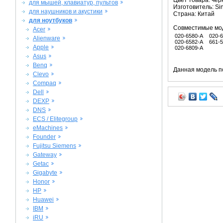
Цвет товара: че
для мышей, клавиатур, пультов
Изготовитель: Si
для наушников и акустики
Страна: Китай
для ноутбуков
Совместимые мо
Acer
020-6580-A
020-
Alienware
020-6582-A
661-
Apple
020-6809-A
Asus
Benq
Данная модель п
Clevo
Compaq
Dell
DEXP
DNS
ECS / Elitegroup
eMachines
Founder
Fujitsu Siemens
Gateway
Getac
Gigabyte
Honor
HP
Huawei
IBM
iRU