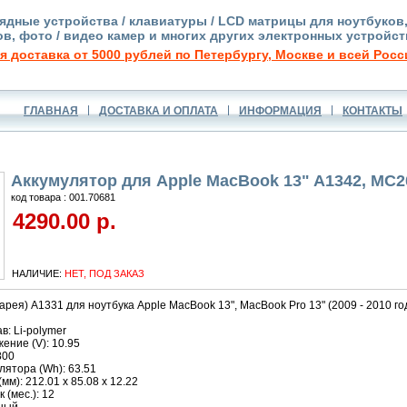
ядные устройства / клавиатуры / LCD матрицы для ноутбуков
в, фото / видео камер и многих других электронных устройст
я доставка от 5000 рублей по Петербургу, Москве и всей Росс
ГЛАВНАЯ
ДОСТАВКА И ОПЛАТА
ИНФОРМАЦИЯ
КОНТАКТЫ
Аккумулятор для Apple MacBook 13" A1342, MC2
код товара : 001.70681
4290.00 р.
НАЛИЧИЕ:
НЕТ, ПОД ЗАКАЗ
арея) A1331 для ноутбука Apple MacBook 13", MacBook Pro 13" (2009 - 2010 го
в: Li-polymer
ение (V): 10.95
800
ятора (Wh): 63.51
м): 212.01 x 85.08 x 12.22
 (мес.): 12