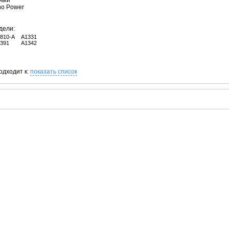
рный
no Power
дели:
6810-A
A1331
5391
A1342
одходит к:
показать список