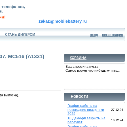
, телефонов,
в.
ии!
zakaz
mobilebattery.ru
СТАНЬ ДИЛЕРОМ
вход
регистрация
07, MC516 (A1331)
КОРЗИНА
Ваша корзина пуста.
Самое время что-нибудь купить...
да выпуска).
НОВОСТИ
График работы на
новогодние праздники
27.12.24
2025
18 Декабря закрыты на
16.12.24
переучет
График работы на