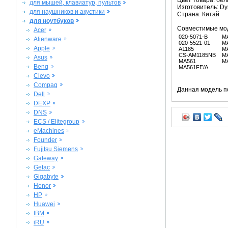
Цвет товара: бе
для мышей, клавиатур, пультов
Изготовитель: Dy
для наушников и акустики
Страна: Китай
для ноутбуков
Совместимые мо
Acer
020-5071-B
M
Alienware
020-5521-01
M
Apple
A1185
M
CS-AM1185NB
M
Asus
MA561
M
Benq
MA561FE/A
Clevo
Compaq
Данная модель п
Dell
DEXP
DNS
ECS / Elitegroup
eMachines
Founder
Fujitsu Siemens
Gateway
Getac
Gigabyte
Honor
HP
Huawei
IBM
iRU