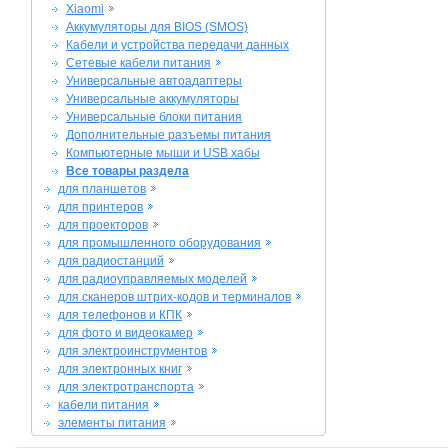
Xiaomi
Аккумуляторы для BIOS (SMOS)
Кабели и устройства передачи данных
Сетевые кабели питания
Универсальные автоадаптеры
Универсальные аккумуляторы
Универсальные блоки питания
Дополнительные разъемы питания
Компьютерные мыши и USB хабы
Все товары раздела
для планшетов
для принтеров
для проекторов
для промышленного оборудования
для радиостанций
для радиоуправляемых моделей
для сканеров штрих-кодов и терминалов
для телефонов и КПК
для фото и видеокамер
для электроинструментов
для электронных книг
для электротранспорта
кабели питания
элементы питания