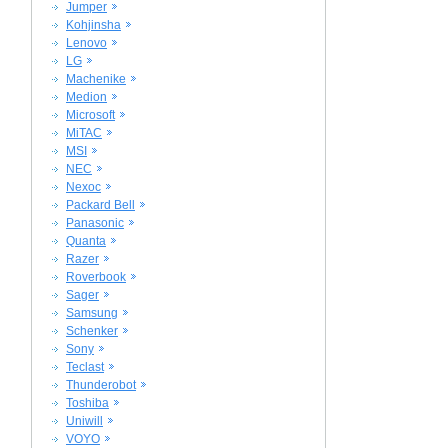
Jumper
Kohjinsha
Lenovo
LG
Machenike
Medion
Microsoft
MiTAC
MSI
NEC
Nexoc
Packard Bell
Panasonic
Quanta
Razer
Roverbook
Sager
Samsung
Schenker
Sony
Teclast
Thunderobot
Toshiba
Uniwill
VOYO