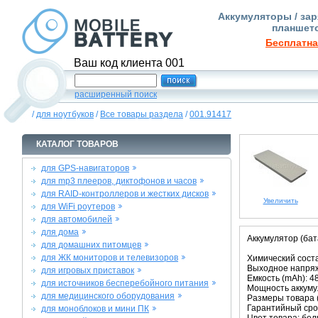
Аккумуляторы / зар
планшето
Бесплатна
Ваш код клиента 001
расширенный поиск
/
для ноутбуков
/
Все товары раздела
/
001.91417
КАТАЛОГ ТОВАРОВ
для GPS-навигаторов
для mp3 плееров, диктофонов и часов
для RAID-контроллеров и жестких дисков
Увеличить
для WiFi роутеров
для автомобилей
для дома
Аккумулятор (бат
для домашних питомцев
для ЖК мониторов и телевизоров
Химический соста
Выходное напряже
для игровых приставок
Емкость (mAh): 4
для источников бесперебойного питания
Мощность аккумул
для медицинского оборудования
Размеры товара (м
Гарантийный срок
для моноблоков и мини ПК