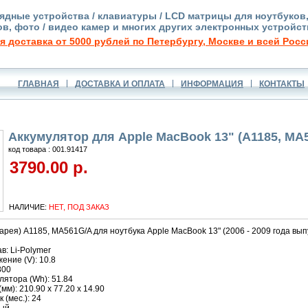
ядные устройства / клавиатуры / LCD матрицы для ноутбуков
в, фото / видео камер и многих других электронных устройст
я доставка от 5000 рублей по Петербургу, Москве и всей Росс
ГЛАВНАЯ
ДОСТАВКА И ОПЛАТА
ИНФОРМАЦИЯ
КОНТАКТЫ
Аккумулятор для Apple MacBook 13" (A1185, MA
код товара : 001.91417
3790.00 р.
НАЛИЧИЕ:
НЕТ, ПОД ЗАКАЗ
арея) A1185, MA561G/A для ноутбука Apple MacBook 13" (2006 - 2009 года выпу
в: Li-Polymer
ние (V): 10.8
800
ятора (Wh): 51.84
м): 210.90 x 77.20 x 14.90
 (мес.): 24