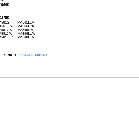
лый
natek
дели:
A561G
MA561LLA
A561G/A
MA566G/A
A561GA
MA566GA
A561J/A
MA566LL/A
A561LL/A
MA566LLA
одходит к:
показать список