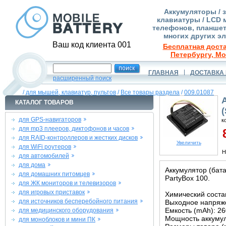
Аккумуляторы / 
клавиатуры / LCD 
телефонов, планшет
многих других э
Ваш код клиента 001
Бесплатная доста
Петербургу, Мо
ГЛАВНАЯ
ДОСТАВКА 
расширенный поиск
/
для мышей, клавиатур, пультов
/
Все товары раздела
/
009.01087
КАТАЛОГ ТОВАРОВ
для GPS-навигаторов
к
для mp3 плееров, диктофонов и часов
8
для RAID-контроллеров и жестких дисков
Увеличить
для WiFi роутеров
Н
для автомобилей
для дома
Аккумулятор (бат
для домашних питомцев
PartyBox 100.
для ЖК мониторов и телевизоров
для игровых приставок
Химический состав
для источников бесперебойного питания
Выходное напряже
Емкость (mAh): 2
для медицинского оборудования
Мощность аккумул
для моноблоков и мини ПК