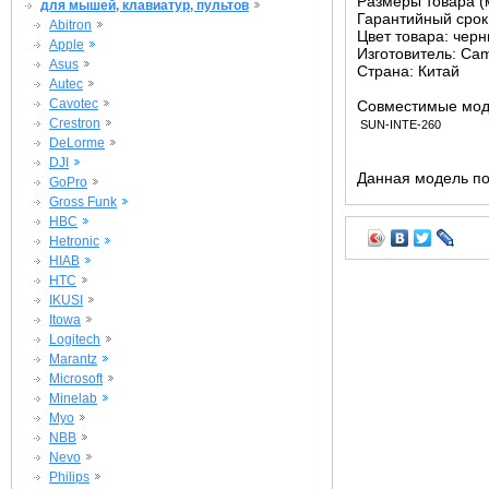
Размеры товара (м
для мышей, клавиатур, пультов
Гарантийный срок 
Abitron
Цвет товара: чер
Apple
Изготовитель: Ca
Asus
Страна: Китай
Autec
Cavotec
Совместимые мод
Crestron
SUN-INTE-260
DeLorme
DJI
Данная модель по
GoPro
Gross Funk
HBC
Hetronic
HIAB
HTC
IKUSI
Itowa
Logitech
Marantz
Microsoft
Minelab
Myo
NBB
Nevo
Philips