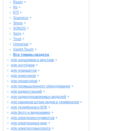
Razer
Rii
RTI
Scanreco
Shure
SONOS
Sony
Trust
Universal
Xsight Touch
Все товары раздела
для наушников и акустики
для ноутбуков
для планшетов
для принтеров
для проекторов
для промышленного оборудования
для радиостанций
для радиоуправляемых моделей
для сканеров штрих-кодов и терминалов
для телефонов и КПК
для фото и видеокамер
для электроинструментов
для электронных книг
для электротранспорта