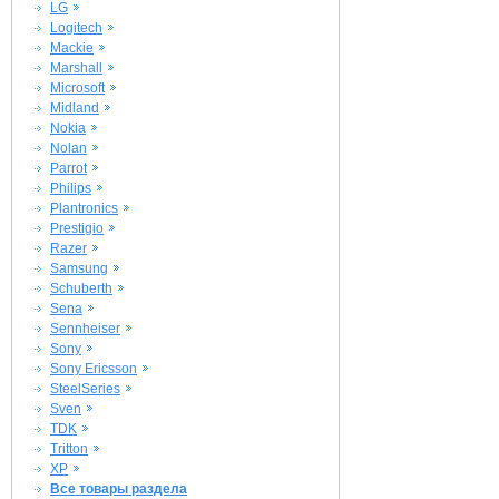
LG
Logitech
Mackie
Marshall
Microsoft
Midland
Nokia
Nolan
Parrot
Philips
Plantronics
Prestigio
Razer
Samsung
Schuberth
Sena
Sennheiser
Sony
Sony Ericsson
SteelSeries
Sven
TDK
Tritton
XP
Все товары раздела