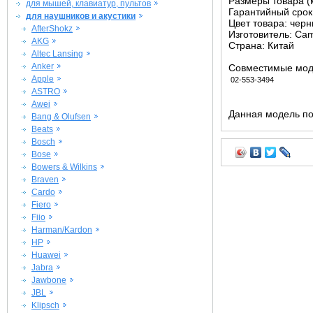
Размеры товара (м
для мышей, клавиатур, пультов
Гарантийный срок 
для наушников и акустики
Цвет товара: чер
AfterShokz
Изготовитель: Ca
AKG
Страна: Китай
Altec Lansing
Anker
Совместимые мод
Apple
02-553-3494
ASTRO
Awei
Данная модель по
Bang & Olufsen
Beats
Bosch
Bose
Bowers & Wilkins
Braven
Cardo
Fiero
Fiio
Harman/Kardon
HP
Huawei
Jabra
Jawbone
JBL
Klipsch