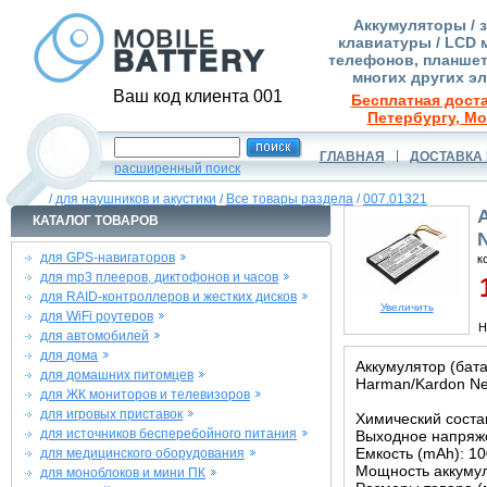
Аккумуляторы / 
клавиатуры / LCD 
телефонов, планшет
многих других э
Ваш код клиента 001
Бесплатная доста
Петербургу, Мо
ГЛАВНАЯ
ДОСТАВКА 
расширенный поиск
/
для наушников и акустики
/
Все товары раздела
/
007.01321
КАТАЛОГ ТОВАРОВ
N
для GPS-навигаторов
к
для mp3 плееров, диктофонов и часов
1
для RAID-контроллеров и жестких дисков
Увеличить
для WiFi роутеров
Н
для автомобилей
для дома
Аккумулятор (бата
для домашних питомцев
Harman/Kardon Ne
для ЖК мониторов и телевизоров
для игровых приставок
Химический состав
для источников бесперебойного питания
Выходное напряже
Емкость (mAh): 1
для медицинского оборудования
Мощность аккумул
для моноблоков и мини ПК