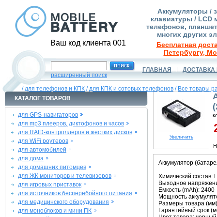
Аккумуляторы / 
клавиатуры / LCD 
телефонов, планшет
многих других э
Ваш код клиента 001
Бесплатная доста
Петербургу, Мо
ГЛАВНАЯ
ДОСТАВКА 
расширенный поиск
/
для телефонов и КПК
/
для КПК и сотовых телефонов
/
Все товары р
КАТАЛОГ ТОВАРОВ
для GPS-навигаторов
к
для mp3 плееров, диктофонов и часов
2
для RAID-контроллеров и жестких дисков
Увеличить
для WiFi роутеров
Н
для автомобилей
для дома
Аккумулятор (батарея
для домашних питомцев
для ЖК мониторов и телевизоров
Химический состав: L
Выходное напряжение
для игровых приставок
Емкость (mAh): 2400
для источников бесперебойного питания
Мощность аккумулято
для медицинского оборудования
Размеры товара (мм):
Гарантийный срок (ме
для моноблоков и мини ПК