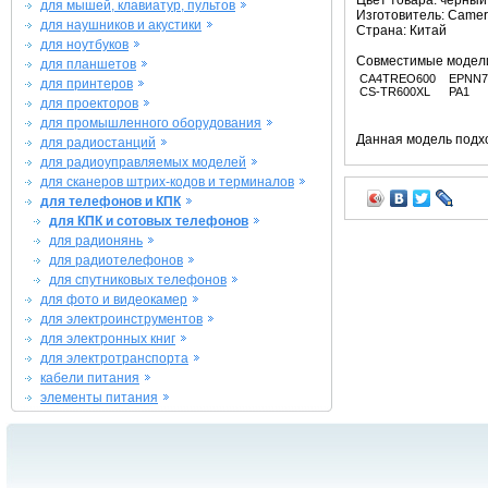
Цвет товара: черный
для мышей, клавиатур, пультов
Изготовитель: Camer
для наушников и акустики
Страна: Китай
для ноутбуков
Совместимые модел
для планшетов
CA4TREO600
EPNN7
для принтеров
CS-TR600XL
PA1
для проекторов
для промышленного оборудования
Данная модель подхо
для радиостанций
для радиоуправляемых моделей
для сканеров штрих-кодов и терминалов
для телефонов и КПК
для КПК и сотовых телефонов
для радионянь
для радиотелефонов
для спутниковых телефонов
для фото и видеокамер
для электроинструментов
для электронных книг
для электротранспорта
кабели питания
элементы питания